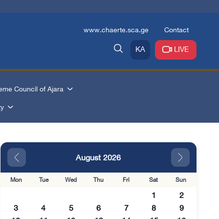
www.chaerte.sca.ge
Contact
KA
LIVE
eme Council of Ajara
ty
August 2026
Mon
Tue
Wed
Thu
Fri
Sat
Sun
1
2
3
4
5
6
7
8
9