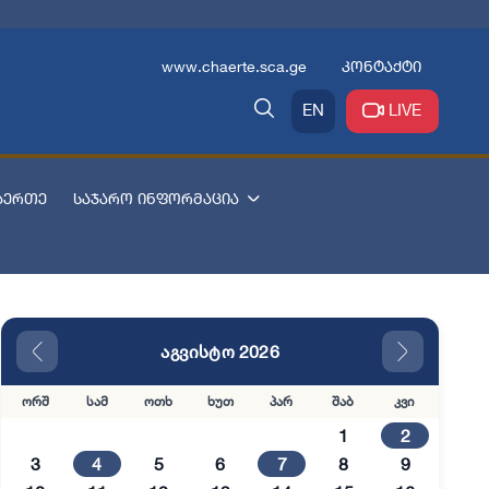
www.chaerte.sca.ge
კონტაქტი
EN
LIVE
აერთე
საჯარო ინფორმაცია
აგვისტო 2026
ორშ
სამ
ოთხ
ხუთ
პარ
შაბ
კვი
1
2
3
4
5
6
7
8
9