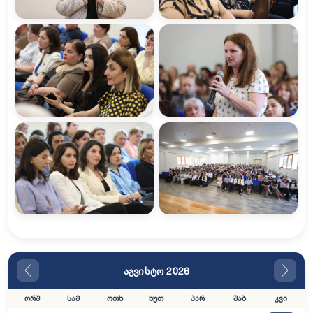
აგვისტო 2026
ორშ
სამ
ოთხ
ხუთ
პარ
შაბ
კვი