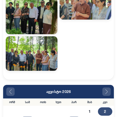
აგვისტო 2026
ორშ
სამ
ოთხ
ხუთ
პარ
შაბ
კვი
1
2