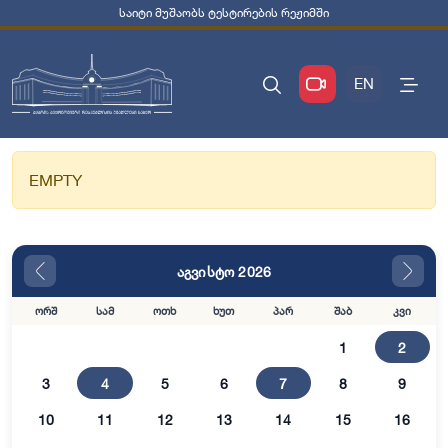
საიტი მუშაობს ტესტირების რეჟიმში
EN
EMPTY
აგვისტო 2026
ორშ
სამ
ოთხ
ხუთ
პარ
შაბ
კვი
1
2
3
4
5
6
7
8
9
10
11
12
13
14
15
16