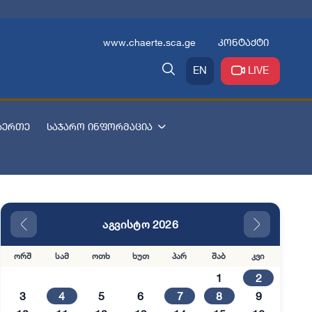
www.chaerte.sca.ge
კონტაქტი
EN
LIVE
აერთე
საჯარო ინფორმაცია
აგვისტო 2026
ორშ
სამ
ოთხ
ხუთ
პარ
შაბ
კვი
1
2
3
4
5
6
7
8
9