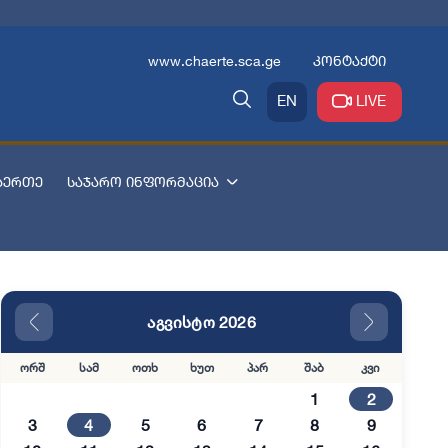
www.chaerte.sca.ge
კონტაქტი
EN
LIVE
აერთე
საჯარო ინფორმაცია
აგვისტო 2026
ორშ
სამ
ოთხ
ხუთ
პარ
შაბ
კვი
1
2
3
4
5
6
7
8
9