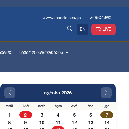
www.chaerte.sca.ge
კონტაქტი
EN
LIVE
აერთე
საჯარო ინფორმაცია
ივნისი 2026
ორშ
სამ
ოთხ
ხუთ
პარ
შაბ
კვი
1
2
3
4
5
6
7
8
9
10
11
12
13
14