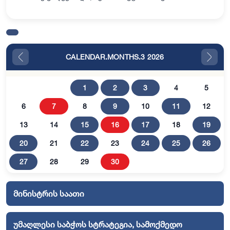
რესპუბლიკის მთავრობის შემადგენლობის
დამტკიცების შესახებ იმსჯელეს. უმაღლესი საბჭოს
თავმჯდომარის მიე…
CALENDAR.MONTHS.3 2026
1
2
3
4
5
6
7
8
9
10
11
12
13
14
15
16
17
18
19
20
21
22
23
24
25
26
27
28
29
30
მინისტრის საათი
უმაღლესი საბჭოს სტრატეგია, სამოქმედო