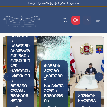
საიტი მუშაობს ტესტირების რეჟიმში
EN
უმაღლე
ს
საბჭოში
ახალგაზ
რდობის
რეგიონუ
ლი
რაგბის
ცენტრის
კლუბი
პროექტი
„ბათუმი
ს
“
მონაწი
საქართვ
ლეებს
ელოს
უმასპინ
ჩემპიონ
ბიუროს
ძლეს
ია
სხდომა
26 აპრილი,
25 აპრილი,
24 აპრილი,