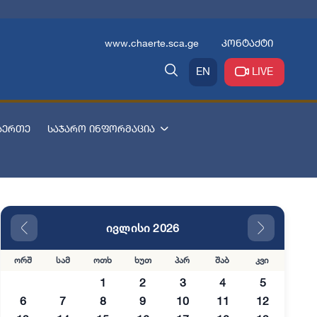
www.chaerte.sca.ge
კონტაქტი
EN
LIVE
აერთე
საჯარო ინფორმაცია
ივლისი 2026
ორშ
სამ
ოთხ
ხუთ
პარ
შაბ
კვი
1
2
3
4
5
6
7
8
9
10
11
12