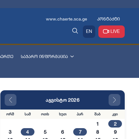
www.chaerte.sca.ge
კონტაქტი
EN
LIVE
აერთე
საჯარო ინფორმაცია
აგვისტო 2026
ორშ
სამ
ოთხ
ხუთ
პარ
შაბ
კვი
1
2
3
4
5
6
7
8
9