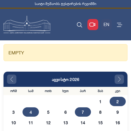
საიტი მუშაობს ტესტირების რეჟიმში
EN
EMPTY
აგვისტო 2026
ორშ
სამ
ოთხ
ხუთ
პარ
შაბ
კვი
1
2
3
4
5
6
7
8
9
10
11
12
13
14
15
16