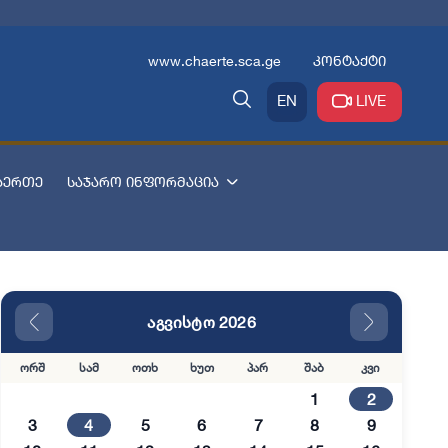
www.chaerte.sca.ge
კონტაქტი
EN
LIVE
აერთე
საჯარო ინფორმაცია
აგვისტო 2026
ორშ
სამ
ოთხ
ხუთ
პარ
შაბ
კვი
1
2
3
4
5
6
7
8
9