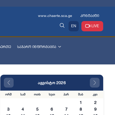
www.chaerte.sca.ge
კონტაქტი
EN
LIVE
აერთე
საჯარო ინფორმაცია
აგვისტო 2026
ორშ
სამ
ოთხ
ხუთ
პარ
შაბ
კვი
1
2
3
4
5
6
7
8
9