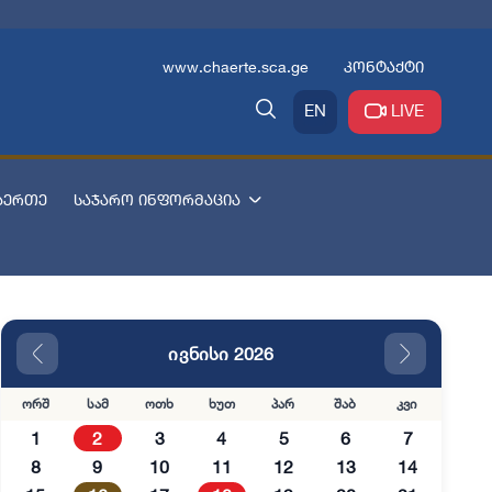
www.chaerte.sca.ge
კონტაქტი
EN
LIVE
აერთე
საჯარო ინფორმაცია
ივნისი 2026
ორშ
სამ
ოთხ
ხუთ
პარ
შაბ
კვი
1
2
3
4
5
6
7
8
9
10
11
12
13
14