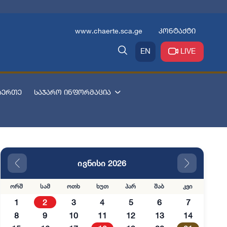
www.chaerte.sca.ge
კონტაქტი
EN
LIVE
აერთე
საჯარო ინფორმაცია
ივნისი 2026
ორშ
სამ
ოთხ
ხუთ
პარ
შაბ
კვი
1
2
3
4
5
6
7
8
9
10
11
12
13
14