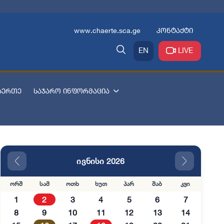
www.chaerte.sca.ge
კონტაქტი
EN
LIVE
აერთე
საჯარო ინფორმაცია
ივნისი 2026
ორშ
სამ
ოთხ
ხუთ
პარ
შაბ
კვი
1
2
3
4
5
6
7
8
9
10
11
12
13
14