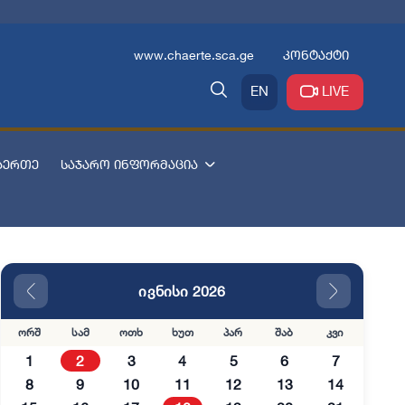
www.chaerte.sca.ge
კონტაქტი
EN
LIVE
აერთე
საჯარო ინფორმაცია
ივნისი 2026
ორშ
სამ
ოთხ
ხუთ
პარ
შაბ
კვი
1
2
3
4
5
6
7
8
9
10
11
12
13
14