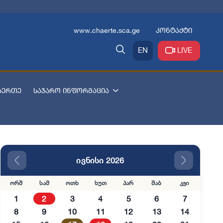
www.chaerte.sca.ge
კონტაქტი
EN
LIVE
აერთე
საჯარო ინფორმაცია
ივნისი 2026
ორშ
სამ
ოთხ
ხუთ
პარ
შაბ
კვი
1
2
3
4
5
6
7
8
9
10
11
12
13
14