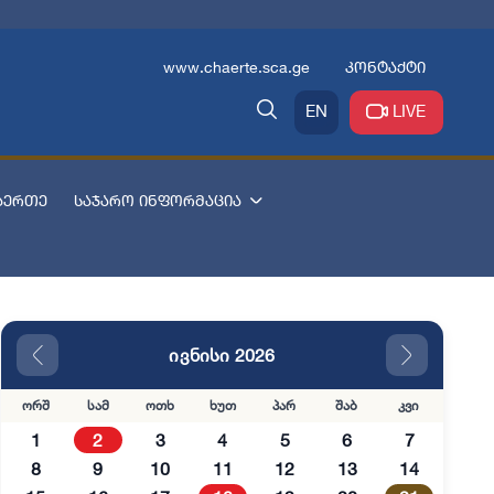
www.chaerte.sca.ge
კონტაქტი
EN
LIVE
აერთე
საჯარო ინფორმაცია
ივნისი 2026
ორშ
სამ
ოთხ
ხუთ
პარ
შაბ
კვი
1
2
3
4
5
6
7
8
9
10
11
12
13
14