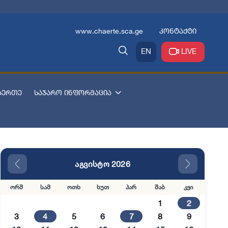
www.chaerte.sca.ge
კონტაქტი
EN
LIVE
აერთე
საჯარო ინფორმაცია
აგვისტო 2026
ორშ
სამ
ოთხ
ხუთ
პარ
შაბ
კვი
1
2
3
4
5
6
7
8
9