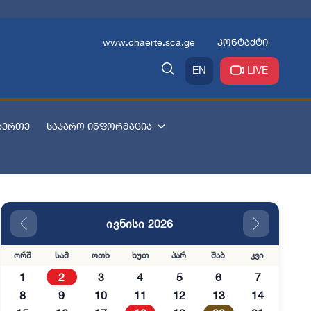
www.chaerte.sca.ge
კონტაქტი
EN
LIVE
აერთე
საჯარო ინფორმაცია
ივნისი 2026
ორშ
სამ
ოთხ
ხუთ
პარ
შაბ
კვი
1
2
3
4
5
6
7
8
9
10
11
12
13
14