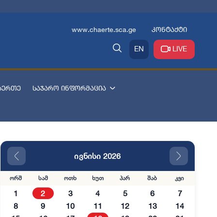
www.chaerte.sca.ge
კონტაქტი
EN
LIVE
აერთე
საჯარო ინფორმაცია
ივნისი 2026
ორშ
სამ
ოთხ
ხუთ
პარ
შაბ
კვი
1
2
3
4
5
6
7
8
9
10
11
12
13
14