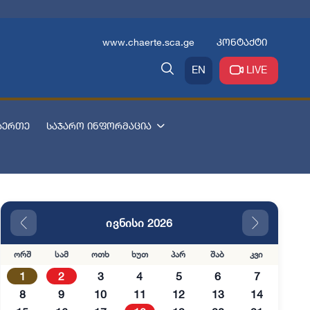
www.chaerte.sca.ge
კონტაქტი
EN
LIVE
აერთე
საჯარო ინფორმაცია
ივნისი 2026
ორშ
სამ
ოთხ
ხუთ
პარ
შაბ
კვი
1
2
3
4
5
6
7
8
9
10
11
12
13
14