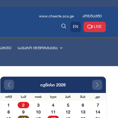
www.chaerte.sca.ge
კონტაქტი
EN
LIVE
აერთე
საჯარო ინფორმაცია
ივნისი 2026
ორშ
სამ
ოთხ
ხუთ
პარ
შაბ
კვი
1
2
3
4
5
6
7
8
9
10
11
12
13
14