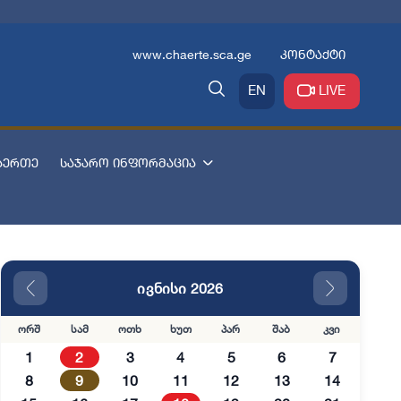
www.chaerte.sca.ge
კონტაქტი
EN
LIVE
აერთე
საჯარო ინფორმაცია
ივნისი 2026
ორშ
სამ
ოთხ
ხუთ
პარ
შაბ
კვი
1
2
3
4
5
6
7
8
9
10
11
12
13
14