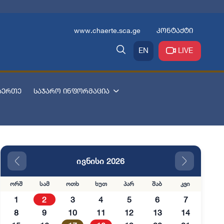
www.chaerte.sca.ge
კონტაქტი
EN
LIVE
აერთე
საჯარო ინფორმაცია
ივნისი 2026
ორშ
სამ
ოთხ
ხუთ
პარ
შაბ
კვი
1
2
3
4
5
6
7
8
9
10
11
12
13
14