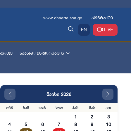
www.chaerte.sca.ge
კონტაქტი
EN
LIVE
აერთე
საჯარო ინფორმაცია
მაისი 2026
ორშ
სამ
ოთხ
ხუთ
პარ
შაბ
კვი
1
2
3
4
5
6
7
8
9
10