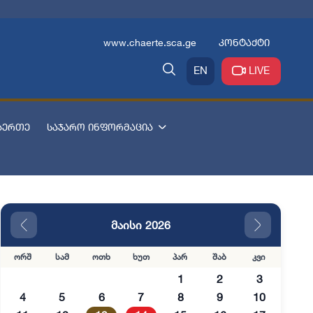
www.chaerte.sca.ge
კონტაქტი
EN
LIVE
აერთე
საჯარო ინფორმაცია
მაისი 2026
ორშ
სამ
ოთხ
ხუთ
პარ
შაბ
კვი
1
2
3
4
5
6
7
8
9
10