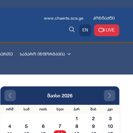
www.chaerte.sca.ge
კონტაქტი
EN
LIVE
აერთე
საჯარო ინფორმაცია
მაისი 2026
ორშ
სამ
ოთხ
ხუთ
პარ
შაბ
კვი
1
2
3
4
5
6
7
8
9
10