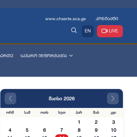
www.chaerte.sca.ge
კონტაქტი
EN
LIVE
აერთე
საჯარო ინფორმაცია
მაისი 2026
ორშ
სამ
ოთხ
ხუთ
პარ
შაბ
კვი
1
2
3
4
5
6
7
8
9
10