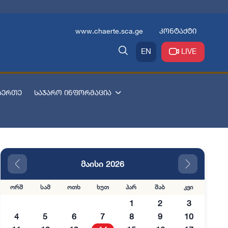
www.chaerte.sca.ge
კონტაქტი
EN
LIVE
აერთე
საჯარო ინფორმაცია
მაისი 2026
ორშ
სამ
ოთხ
ხუთ
პარ
შაბ
კვი
1
2
3
4
5
6
7
8
9
10